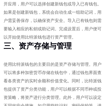
开应用，用户可以选择创建新钱包或导入已有钱包。
如果是创建新钱包，系统会自动生成一组助记词，用
户需妥善保存，以确保资产安全。导入已有钱包则需
要输入相应的私钥或助记词。完成设置后，用户便可
以开始使用比特派钱包进行资产管理。
三、资产存储与管理
使用比特派钱包的主要目的是资产存储与管理。用户
可以将多种加密货币存储在钱包中，通过钱包界面查
看各类资产的实时余额和价值变化。同时，比特派钱
包提供了资产分类功能，用户可以根据不同币种或投
资策略，将资产进行分类管理。此外，用户可以设定
不同的安全措施，如启用指纹识别、密码保护等，进