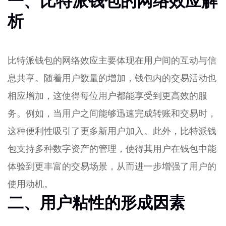
一、比特派钱包的网络效应解
析
比特派钱包的网络效应主要体现在用户间的互动与信
息共享。随着用户数量的增加，钱包内的交易活动也
相应增加，这使得每位用户都能享受到更高效的服
务。例如，当用户之间能够迅速完成转账和交易时，
这种便利性吸引了更多新用户加入。此外，比特派钱
包支持多种数字资产的管理，使得其用户在钱包中能
体验到更丰富的交易场景，从而进一步增强了用户的
使用动机。
二、用户粘性的形成因素