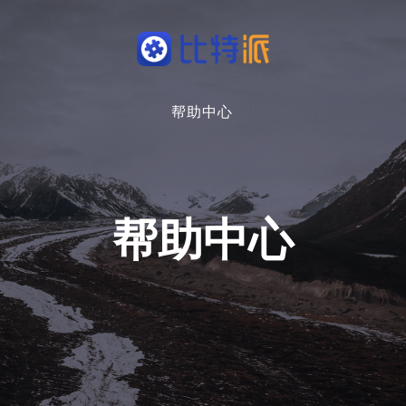
帮助中心
帮助中心