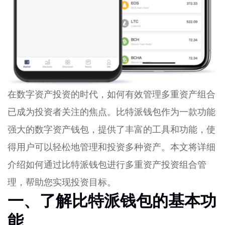
在数字资产投资的时代，如何有效管理多重资产组合
已成为投资者关注的焦点。比特派钱包作为一款功能
强大的数字资产钱包，提供了丰富的工具和功能，使
得用户可以轻松地管理和投资多种资产。本文将详细
介绍如何通过比特派钱包进行多重资产投资组合管
理，帮助您实现投资目标。
一、了解比特派钱包的基本功
能