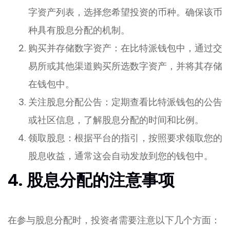
字资产列表，选择您希望投资的币种。确保该币
种具有股息分配的机制。
购买并存储数字资产：在比特派钱包中，通过交
易所或其他渠道购买所选数字资产，并将其存储
在钱包中。
关注股息分配公告：定期查看比特派钱包的公告
或社区信息，了解股息分配的时间和比例。
领取股息：根据平台的指引，按照要求领取您的
股息收益，通常这会自动发放到您的钱包中。
4. 股息分配的注意事项
在参与股息分配时，投资者需要注意以下几个方面：