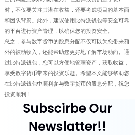
时，不仅要关注其潜在收益，还要考虑项目的基本面
和团队背景。此外，建议使用比特派钱包等安全可靠
的平台进行资产管理，以确保您的投资安全。
总之，参与数字货币的股息分配不仅可以为您带来额
外的被动收入，还能帮助您更好地了解市场动向。通
过比特派钱包，您可以方便地管理资产，获取收益，
享受数字货币带来的投资乐趣。希望本文能够帮助您
在比特派钱包中顺利参与数字货币的股息分配，祝您
投资顺利！
Subscirbe Our
Newslatter!!