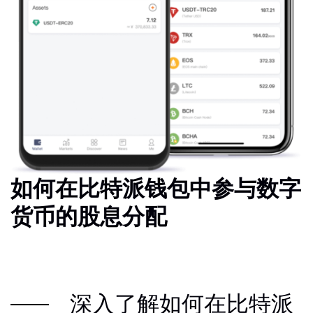
如何在比特派钱包中参与数字
货币的股息分配
深入了解如何在比特派