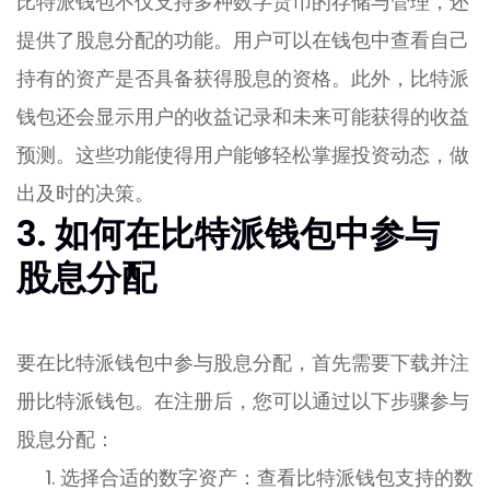
比特派钱包不仅支持多种数字货币的存储与管理，还
提供了股息分配的功能。用户可以在钱包中查看自己
持有的资产是否具备获得股息的资格。此外，比特派
钱包还会显示用户的收益记录和未来可能获得的收益
预测。这些功能使得用户能够轻松掌握投资动态，做
出及时的决策。
3. 如何在比特派钱包中参与
股息分配
要在比特派钱包中参与股息分配，首先需要下载并注
册比特派钱包。在注册后，您可以通过以下步骤参与
股息分配：
选择合适的数字资产：查看比特派钱包支持的数