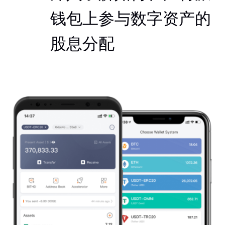
钱包上参与数字资产的
股息分配