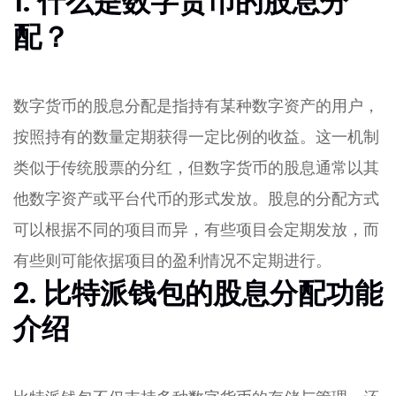
1. 什么是数字货币的股息分
配？
数字货币的股息分配是指持有某种数字资产的用户，
按照持有的数量定期获得一定比例的收益。这一机制
类似于传统股票的分红，但数字货币的股息通常以其
他数字资产或平台代币的形式发放。股息的分配方式
可以根据不同的项目而异，有些项目会定期发放，而
有些则可能依据项目的盈利情况不定期进行。
2. 比特派钱包的股息分配功能
介绍