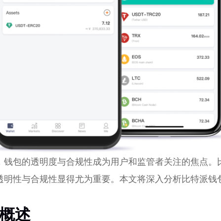
，钱包的透明度与合规性成为用户和监管者关注的焦点。
透明性与合规性显得尤为重要。本文将深入分析比特派钱
概述