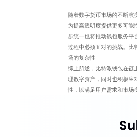
随着数字货币市场的不断演
为提高透明度提供更多可能
步统一也将推动钱包服务平
过程中必须面对的挑战。比
场的复杂性。
综上所述，比特派钱包在链
理数字资产，同时也积极应
性，以满足用户需求和市场
Su