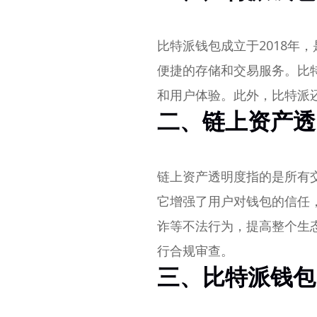
比特派钱包成立于2018年
便捷的存储和交易服务。比
和用户体验。此外，比特派
二、链上资产透
链上资产透明度指的是所有
它增强了用户对钱包的信任
诈等不法行为，提高整个生
行合规审查。
三、比特派钱包