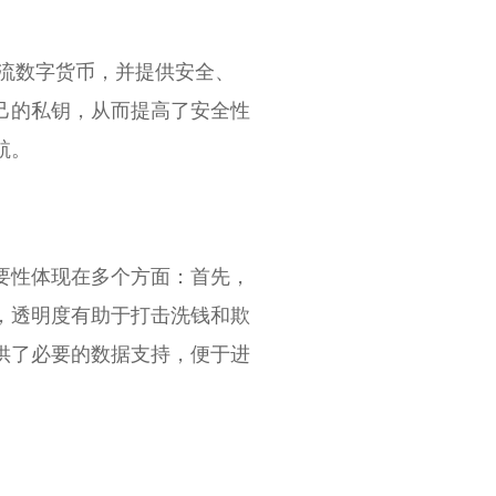
主流数字货币，并提供安全、
己的私钥，从而提高了安全性
航。
要性体现在多个方面：首先，
，透明度有助于打击洗钱和欺
供了必要的数据支持，便于进