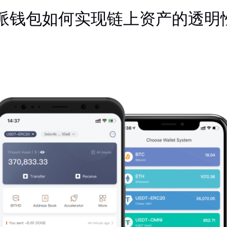
派钱包如何实现链上资产的透明