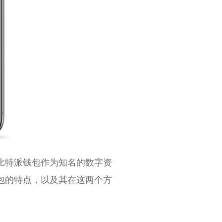
比特派钱包作为知名的数字资
包的特点，以及其在这两个方