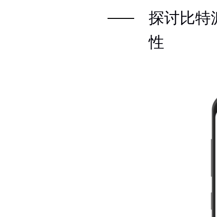
探讨比特
性