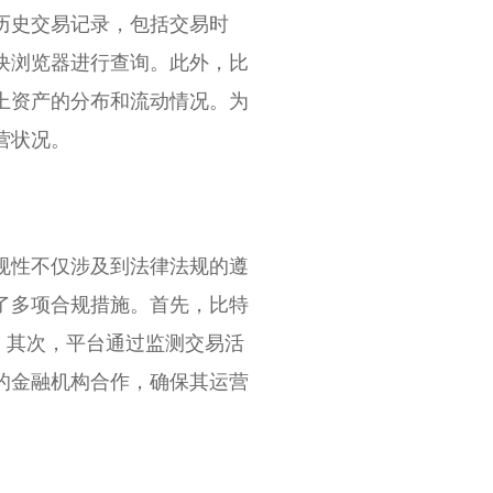
历史交易记录，包括交易时
块浏览器进行查询。此外，比
上资产的分布和流动情况。为
营状况。
规性不仅涉及到法律法规的遵
了多项合规措施。首先，比特
。其次，平台通过监测交易活
的金融机构合作，确保其运营