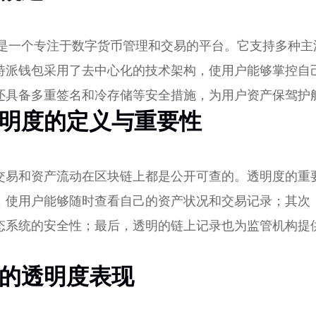
，是一个专注于数字货币管理和交易的平台。它支持多种
特派钱包采用了去中心化的技术架构，使用户能够掌控自
还具备多重签名和冷存储等安全措施，为用户资产保驾护
明度的定义与重要性
交易和资产流动在区块链上都是公开可查的。透明度的重
，使用户能够随时查看自己的资产状况和交易记录；其次
态系统的安全性；最后，透明的链上记录也为监管机构提
的透明度表现