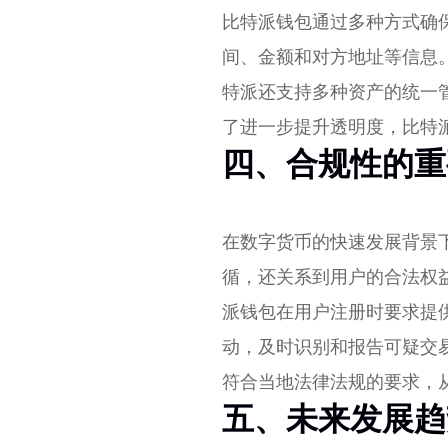
比特派钱包通过多种方式确
间、金额和对方地址等信息
特派还支持多种资产的统一
了进一步提升透明度，比特
四、合规性的重
在数字货币的快速发展背景
循，还关系到用户的合法权
派钱包在用户注册时要求提
动，及时识别和报告可疑交
符合当地法律法规的要求，
五、未来发展趋